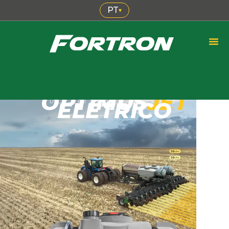
PT
▾
OPTIMUS
JET
ELÉTRICO
PULVERIZADOR DE SULCO