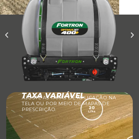
TAXA VARIÁVEL
AJUSTE AS TAXAS DE APLICAÇÃO NA
TELA OU POR MEIO DE MAPAS DE
PRESCRIÇÃO.