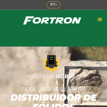
PT
▾
SISTEMA
ISOBUS
TAXA VARIÁVEL PARA
DISTRIBUIDOR DE
SÓLIDOS