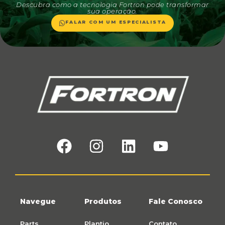
Descubra como a tecnologia Fortron pode transformar
sua operação.
FALAR COM UM ESPECIALISTA
Navegue
Produtos
Fale Conosco
Parts
Plantio
Contato