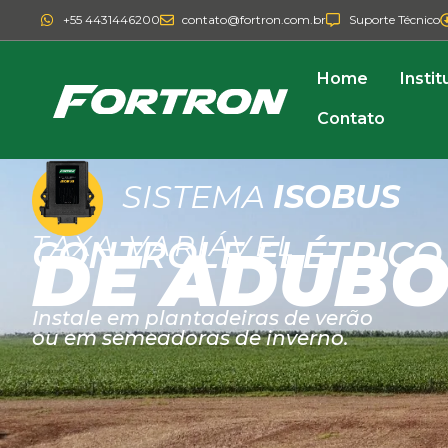
+55 4431446200
contato@fortron.com.br
Suporte Técnico
Home
Instit
Contato
SISTEMA
ISOBUS
TAXA VARIÁVEL
CONTROLE ELÉTRICO
DE ADUB
Instale em plantadeiras de verão
ou em semeadoras de inverno.