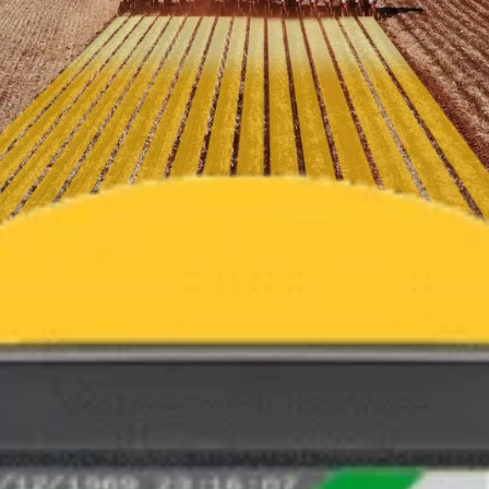
TES
NA