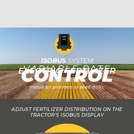
ISOBUS
SYSTEM
VARIABLE RATE
CONTROL
ELECTRIC FERTILIZER
Install on planters or seed drills.
ADJUST FERTILIZER DISTRIBUTION ON THE
TRACTOR'S ISOBUS DISPLAY