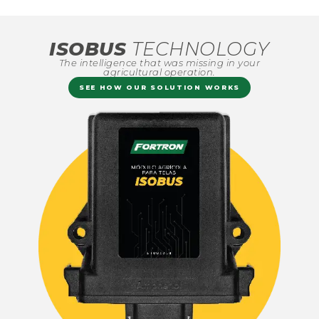
ISOBUS
TECHNOLOGY
The intelligence that was missing in your
agricultural operation.
SEE HOW OUR SOLUTION WORKS