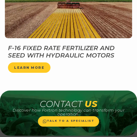
F-16 FIXED RATE FERTILIZER AND
SEED WITH HYDRAULIC MOTORS
LEARN MORE
CONTACT
US
Discover how Fortron technology can transform your
operation.
TALK TO A SPECIALIST